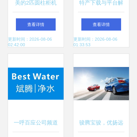
美的2匹圆柱柜机
特产下载与平台解
高效变频冷暖的时
析 腾牛下载与优扬
查看详情
查看详情
尚之选
远腾的实际对比
更新时间：2026-08-06
更新时间：2026-08-06
02:42:00
01:33:53
一呼百应公司频道
骏腾宝骏，优扬远