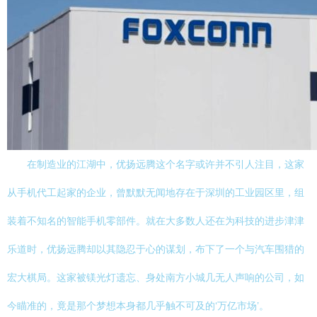
在制造业的江湖中，优扬远腾这个名字或许并不引人注目，这家
从手机代工起家的企业，曾默默无闻地存在于深圳的工业园区里，组
装着不知名的智能手机零部件。就在大多数人还在为科技的进步津津
乐道时，优扬远腾却以其隐忍于心的谋划，布下了一个与汽车围猎的
宏大棋局。这家被镁光灯遗忘、身处南方小城几无人声响的公司，如
今瞄准的，竟是那个梦想本身都几乎触不可及的‘万亿市场’。